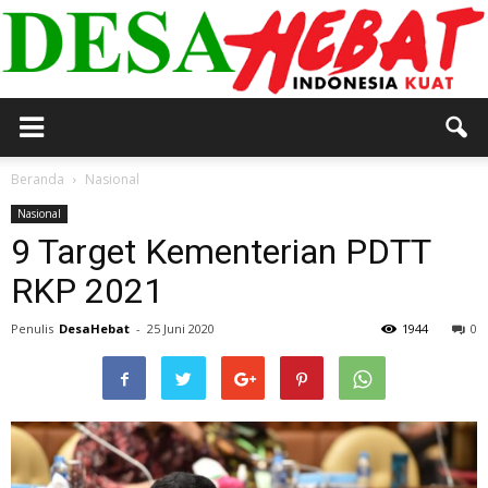
DESA
Beranda
Nasional
Nasional
9 Target Kementerian PDTT
HEBAT
RKP 2021
Penulis
DesaHebat
-
25 Juni 2020
1944
0