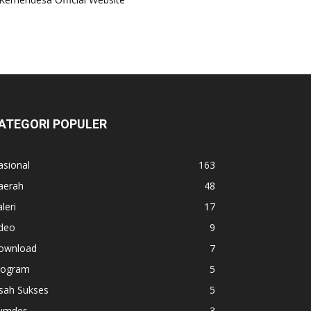
ATEGORI POPULER
asional
163
aerah
48
leri
17
ideo
9
ownload
7
rogram
5
sah Sukses
5
umdes
3