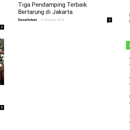
Tiga Pendamping Terbaik
Bertarung di Jakarta
DesaHebat
-
4 Oktober 2018
0
0
0