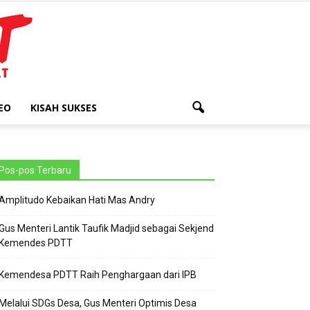
EO
KISAH SUKSES
Pos-pos Terbaru
Amplitudo Kebaikan Hati Mas Andry
Gus Menteri Lantik Taufik Madjid sebagai Sekjend
Kemendes PDTT
Kemendesa PDTT Raih Penghargaan dari IPB
Melalui SDGs Desa, Gus Menteri Optimis Desa