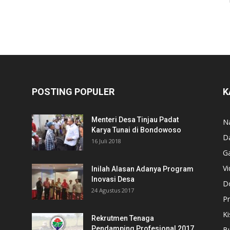
POSTING POPULER
K
Menteri Desa Tinjau Padat
N
Karya Tunai di Bondowoso
D
16 Juli 2018
Ga
V
Inilah Alasan Adanya Program
Inovasi Desa
D
24 Agustus 2017
P
Ki
Rekrutmen Tenaga
Pendamping Profesional 2017
B