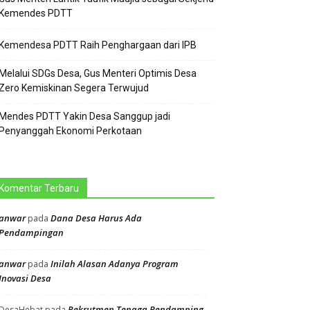
Kemendes PDTT
Kemendesa PDTT Raih Penghargaan dari IPB
Melalui SDGs Desa, Gus Menteri Optimis Desa
Zero Kemiskinan Segera Terwujud
Mendes PDTT Yakin Desa Sanggup jadi
Penyanggah Ekonomi Perkotaan
Komentar Terbaru
anwar
Dana Desa Harus Ada
pada
Pendampingan
anwar
Inilah Alasan Adanya Program
pada
Inovasi Desa
Rekrutmen Tenaga Pendamping
DesaHebat
pada