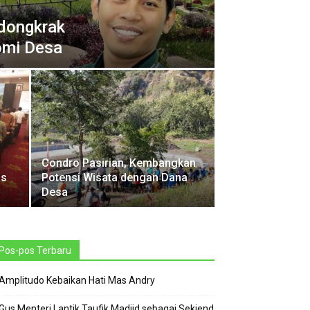
dongkrak
omi Desa
Condro Pasirian, Kembangkan
os
Potensi Wisata dengan Dana
Desa
Pos-pos Terbaru
Amplitudo Kebaikan Hati Mas Andry
Gus Menteri Lantik Taufik Madjid sebagai Sekjend