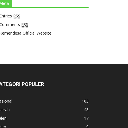
Meta
Entries
RSS
Comments
RSS
Kemendesa Official Website
ATEGORI POPULER
asional
163
aerah
48
leri
17
ideo
9