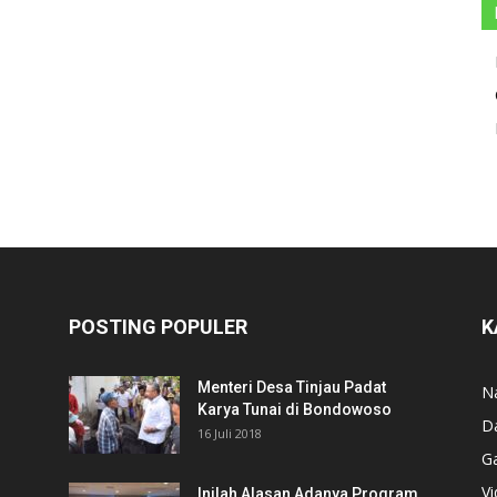
POSTING POPULER
K
Menteri Desa Tinjau Padat
N
Karya Tunai di Bondowoso
D
16 Juli 2018
Ga
V
Inilah Alasan Adanya Program