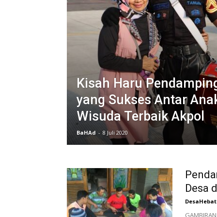
Kisah Haru Pendampin
yang Sukses Antar Ana
Wisuda Terbaik Akpol
BaHAd
-
8 Juli 2020
Penda
Desa 
DesaHebat
GAMBIRAN 