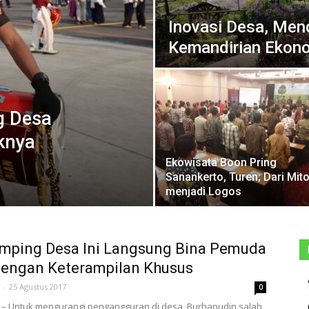
Inovasi Desa, Men
Kemandirian Ekon
g Desa
knya
Ekowisata Boon Pring
Sanankerto, Turen; Dari Mit
menjadi Logos
mping Desa Ini Langsung Bina Pemuda
dengan Keterampilan Khusus
-
25 Agustus 2017
0
– Untuk mengurangi pengangguran di desa, Burhanudin salah