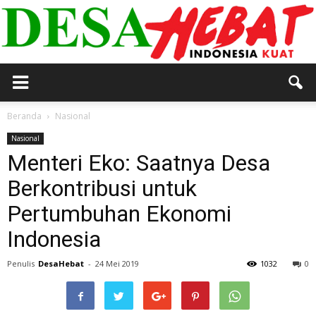
DESA
Beranda
Nasional
Nasional
Menteri Eko: Saatnya Desa
HEBAT
Berkontribusi untuk
Pertumbuhan Ekonomi
Indonesia
Penulis
DesaHebat
-
24 Mei 2019
1032
0