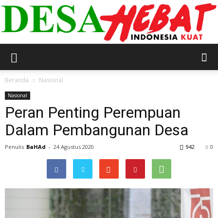
DESA
Beranda
Nasional
Nasional
Peran Penting Perempuan
HEBAT
Dalam Pembangunan Desa
Penulis
BaHAd
-
24 Agustus 2020
942
0