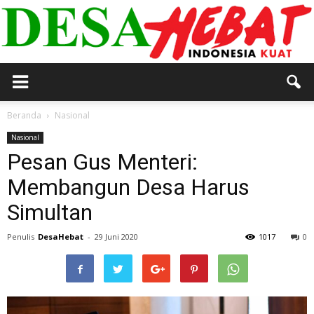
DESA
Beranda
Nasional
Nasional
Pesan Gus Menteri:
HEBAT
Membangun Desa Harus
Simultan
Penulis
DesaHebat
-
29 Juni 2020
1017
0