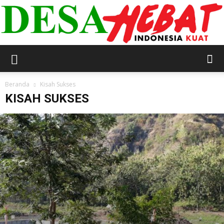
DESA
Beranda
Kisah Sukses
KISAH SUKSES
HEBAT