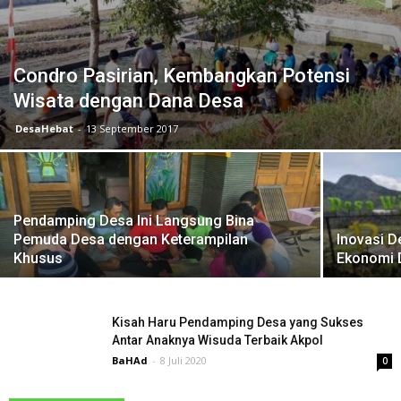
Condro Pasirian, Kembangkan Potensi
Wisata dengan Dana Desa
DesaHebat
-
13 September 2017
Pendamping Desa Ini Langsung Bina
Pemuda Desa dengan Keterampilan
Inovasi 
Khusus
Ekonomi 
Kisah Haru Pendamping Desa yang Sukses
Antar Anaknya Wisuda Terbaik Akpol
BaHAd
-
8 Juli 2020
0