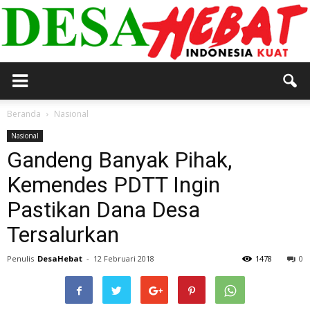
DESA
Beranda
Nasional
Nasional
Gandeng Banyak Pihak,
HEBAT
Kemendes PDTT Ingin
Pastikan Dana Desa
Tersalurkan
Penulis
DesaHebat
-
12 Februari 2018
1478
0