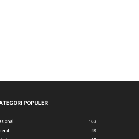
ATEGORI POPULER
asional
163
aerah
48