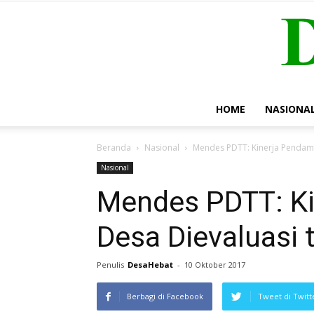
HOME
NASIONA
Beranda
Nasional
Mendes PDTT: Kinerja Pendampi
Nasional
Mendes PDTT: K
Desa Dievaluasi t
Penulis
DesaHebat
-
10 Oktober 2017
Berbagi di Facebook
Tweet di Twitt