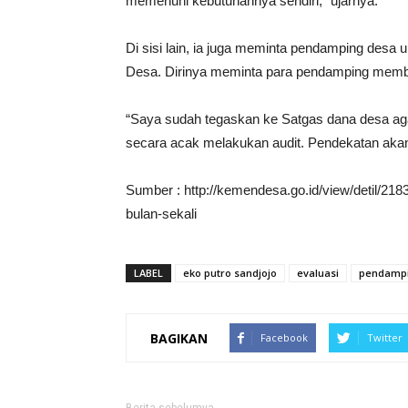
memenuhi kebutuhannya sendiri,” ujarnya.
Di sisi lain, ia juga meminta pendamping desa
Desa. Dirinya meminta para pendamping memba
“Saya sudah tegaskan ke Satgas dana desa agar 
secara acak melakukan audit. Pendekatan akan ki
Sumber : http://kemendesa.go.id/view/detil/218
bulan-sekali
LABEL
eko putro sandjojo
evaluasi
pendampi
BAGIKAN
Facebook
Twitter