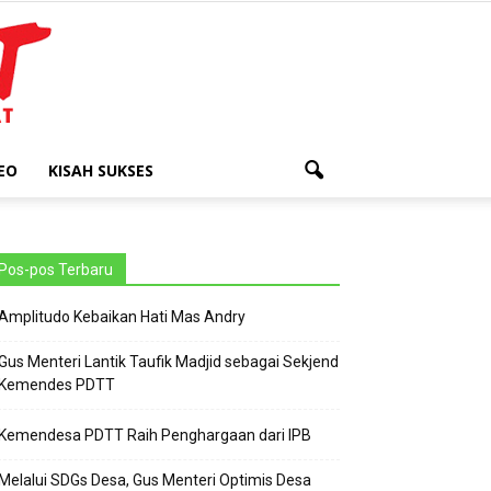
EO
KISAH SUKSES
Pos-pos Terbaru
Amplitudo Kebaikan Hati Mas Andry
Gus Menteri Lantik Taufik Madjid sebagai Sekjend
Kemendes PDTT
Kemendesa PDTT Raih Penghargaan dari IPB
Melalui SDGs Desa, Gus Menteri Optimis Desa