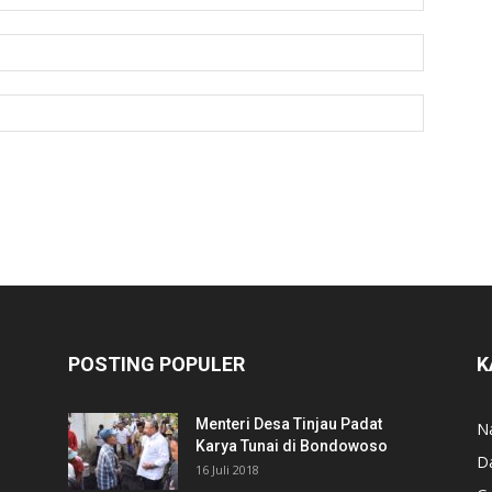
POSTING POPULER
K
Menteri Desa Tinjau Padat
N
Karya Tunai di Bondowoso
D
16 Juli 2018