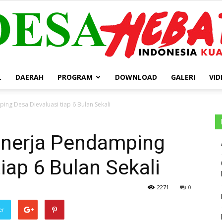
L
DAERAH
PROGRAM
DOWNLOAD
GALERI
VID
DESA
ng Desa Dievaluasi tiap 6 Bulan Sekali
inerja Pendamping
HEBAT
iap 6 Bulan Sekali
2271
0
er