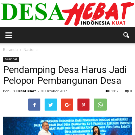
DESA
Beranda
Nasional
Nasional
Pendamping Desa Harus Jadi
HEBAT
Pelopor Pembangunan Desa
Penulis
DesaHebat
-
10 Oktober 2017
1812
0